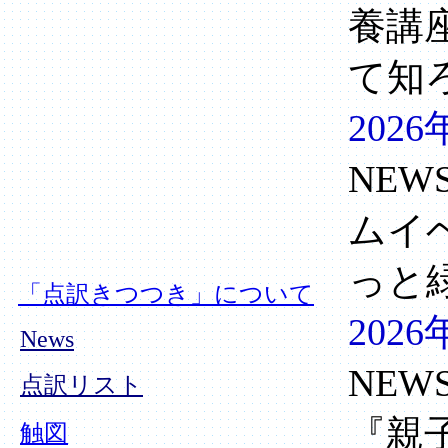
養講
て知
2026
NEW
ムイ
っと
「点訳きつつき」について
2026
News
NEW
点訳リスト
『親
触図